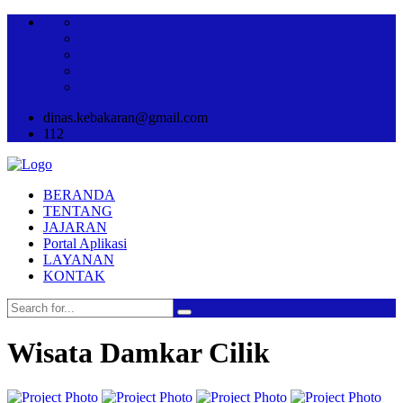
dinas.kebakaran@gmail.com
112
BERANDA
TENTANG
JAJARAN
Portal Aplikasi
LAYANAN
KONTAK
Wisata Damkar Cilik